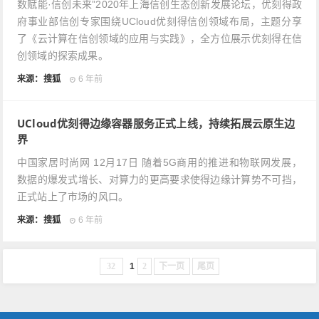
数赋能·信创未来”2020年上海信创生态创新发展论坛，优刻得政
府事业部信创专家围绕UCloud优刻得信创领域布局，主题分享
了《云计算在信创领域的应用与实践》，全方位展示优刻得在信
创领域的探索成果。
来源：搜狐
6 年前
UCloud优刻得边缘容器服务正式上线，持续拓展云原生边
界
中国家居时尚网 12月17日 随着5G商用的推进和物联网发展，
数据的爆发式增长、对算力的更高要求使得边缘计算势不可挡，
正式站上了市场的风口。
来源：搜狐
6 年前
32
1
2
下一页
尾页