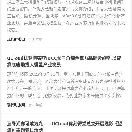
是上海金融科技创新的新名片，也是观察上海以及全球科技创新
的重要窗口。外滩大会新闻发言人马文婷介绍，本届大会聚焦人
工智能、隐私计算、区块链、Web3.0等前沿技术探索与创新产
业实践，并重点关注大模型技术在产业的落地和数据技术的未来
探索。
现代时报网
3 年前
UCloud优刻得荣获IDCC长三角绿色算力基础设施奖,以智
算底座助推大模型产业发展
现代时报网 2023年8月31日，第十八届中国IDC产业(长三角)年
度大典在上海召开，本次大会重点关注生成式AI和大模型对算力
产业所带来的变革，通过交流探讨算力产业趋势及应用，促进算
力产业的互联互通与创新发展，为打造数字未来提供坚实支撑。
现代时报网
3 年前
追寻光亦可成为光——UCloud优刻得党总支开展观影《望
道》主题党日活动