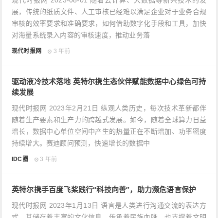
现代时报网 2023-08-01 随着云计算、大数据等新兴技术的发
展，传统的纸质文件、人工审核已经难以满足企业对于业务合规
审核的效率要求和准确要求，如何借助数字化手段和工具，加快
对海量系统录入内容的审核速度，推动业务落
现代时报网
3 年前
驱动液冷技术落地 英特尔携生态伙伴赋能数据中心绿色可持
续发展
现代时报网 2023年2月21日 纵观人类历史，每次技术革新都伴
随着生产要素和生产力的跨越式发展。如今，随着全球算力日益
增长，数据中心单位空间中产生的热量正在不断增加、功率密度
持续增大。赛迪顾问预测，快速增长的数据中
IDC圈
3 年前
英特尔携手百度飞桨践行“科技向善”，助力濒危语言保护
现代时报网 2023年1月13日 语言是人类进行沟通交流的表达方
式，其储存着丰富的文化信息，传承着民族血脉，也支撑着文明