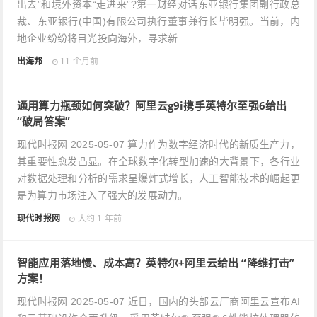
出去”和境外资本“走进来”?第一财经对话东亚银行集团副行政总
裁、东亚银行(中国)有限公司执行董事兼行长毕明强。当前，内
地企业纷纷将目光投向海外，寻求新
出海邦
11 个月前
通用算力瓶颈如何突破？阿里云g9i携手英特尔至强6给出
“破局答案”
现代时报网 2025-05-07 算力作为数字经济时代的新质生产力，
其重要性愈发凸显。在全球数字化转型加速的大背景下，各行业
对数据处理和分析的需求呈爆炸式增长，人工智能技术的崛起更
是为算力市场注入了强大的发展动力。
现代时报网
大约 1 年前
智能应用落地慢、成本高？英特尔+阿里云给出 “降维打击”
方案！
现代时报网 2025-05-07 近日，国内的头部云厂商阿里云宣布AI