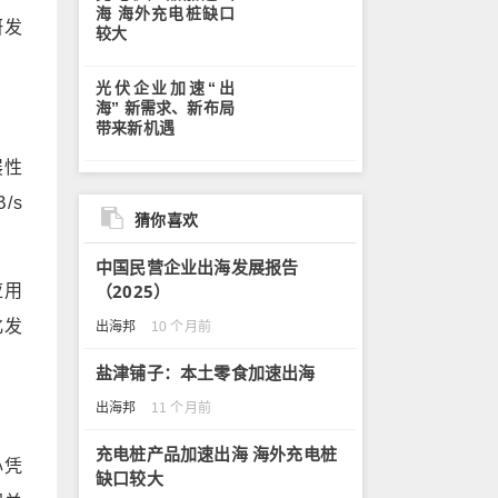
海 海外充电桩缺口
研发
较大
光伏企业加速“出
海” 新需求、新布局
带来新机遇
展性
/s
猜你喜欢
中国民营企业出海发展报告
（2025）
应用
化发
出海邦
10 个月前
盐津铺子：本土零食加速出海
出海邦
11 个月前
充电桩产品加速出海 海外充电桩
心凭
缺口较大