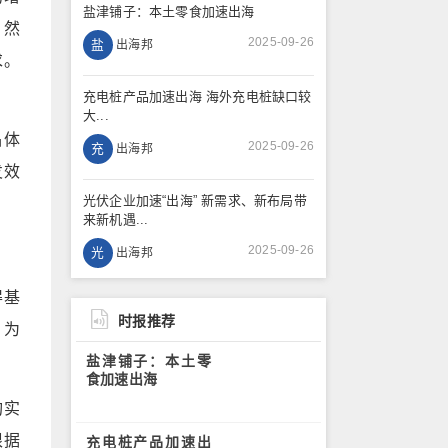
盐津铺子：本土零食加速出海
。然
2025-09-26
盐
出海邦
求。
充电桩产品加速出海 海外充电桩缺口较
大...
品体
2025-09-26
充
出海邦
发效
光伏企业加速“出海” 新需求、新布局带
来新机遇...
2025-09-26
光
出海邦
得基
时报推荐
，为
盐津铺子：本土零
食加速出海
构实
根据
充电桩产品加速出