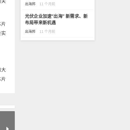
网关
出海邦
11 个月前
光伏企业加速“出海” 新需求、新
布局带来新机遇
芯片
出海邦
11 个月前
些实
加大
芯片