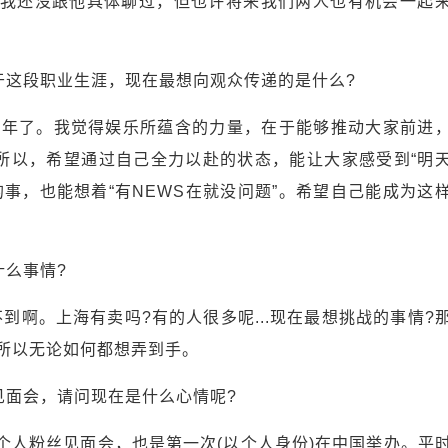
我还没跟他具体聊过，但也许将来我们两人也有机会一起
于这段职业生涯，现在最想向观众传递的是什么?
5年了。我觉得娱乐所蕴含的力量，在于能够推动大家前进
。所以，希望通过自己全力以赴的状态，能让大家感受到“明
心的事，也能想着“有NEWS在就没问题”。希望自己能成为这
什么事情?
买不到啊。上海有卖吗?有的人很多呢...现在最想挑战的事情?
有，所以无论如何都想弄到手。
见面会，请问现在是什么心情呢?
个人粉丝见面会，也是第一次(以个人身份)在中国举办。平