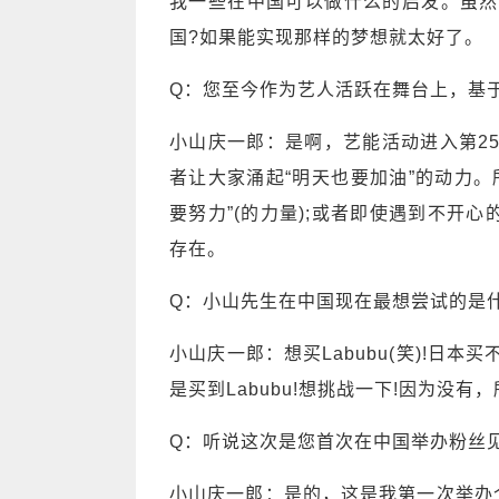
我一些在中国可以做什么的启发。虽然
国?如果能实现那样的梦想就太好了。
Q：您至今作为艺人活跃在舞台上，基
小山庆一郎：是啊，艺能活动进入第2
者让大家涌起“明天也要加油”的动力
要努力”(的力量);或者即使遇到不开
存在。
Q：小山先生在中国现在最想尝试的是
小山庆一郎：想买Labubu(笑)!日本
是买到Labubu!想挑战一下!因为没
Q：听说这次是您首次在中国举办粉丝
小山庆一郎：是的，这是我第一次举办