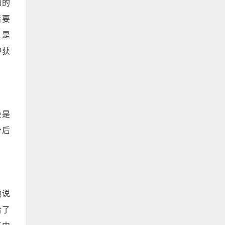
动的
着要
还是
中获
会是
今后
他说
给了