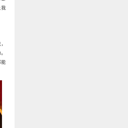
让我
我，
动。
都能