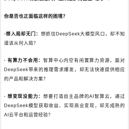
你是否也正面临这样的困境？
·想入局却无门：
想抓住DeepSeek大模型风口，却不知
道该从何入局？
·
有算力不会用：
智算中心内空有闲置算力资源，面对
DeepSeek带来的推理需求爆发，却无法快速提供相应
的产品和解决方案？
·
想变现没能力：
想要打造自主品牌的AI智算云，通过
DeepSeek模型获取收益、实现商业变现，却无成熟的
AI云平台和运营经验？