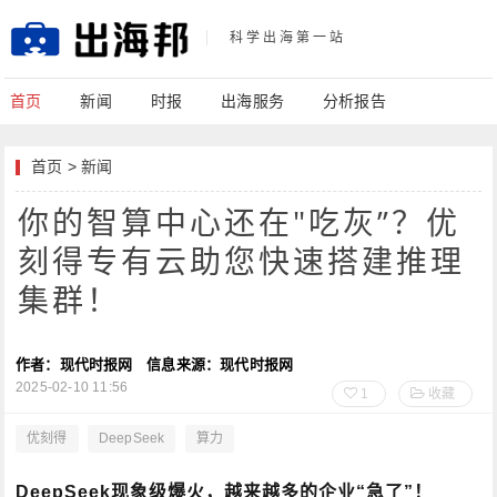
科学出海第一站
首页
新闻
时报
出海服务
分析报告
首页
>
新闻
你的智算中心还在"吃灰”？优
刻得专有云助您快速搭建推理
集群！
作者：现代时报网
信息来源：现代时报网
2025-02-10 11:56
1
收藏
优刻得
DeepSeek
算力
DeepSeek现象级爆火，越来越多的企业“急了”！