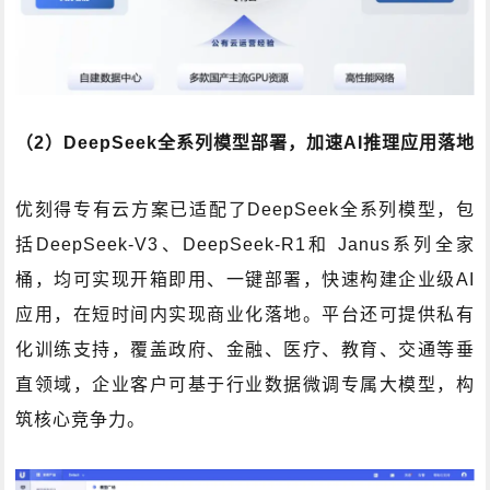
（2）DeepSeek全系列模型部署，加速AI推理应用落地
优刻得专有云方案已适配了DeepSeek全系列模型，包
括DeepSeek-V3、DeepSeek-R1和 Janus系列全家
桶，均可实现开箱即用、一键部署，快速构建企业级AI
应用，在短时间内实现商业化落地。平台还可提供私有
化训练支持，覆盖政府、金融、医疗、教育、交通等垂
直领域，企业客户可基于行业数据微调专属大模型，构
筑核心竞争力。