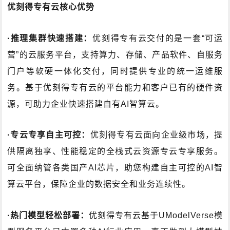
优刻得专有云核心优势
·推理集群快速搭建：
优刻得专有云交付的是一套“可运
营”的云服务平台，支持算力、存储、产品软件、自服务
门户等软硬一体化交付，同时提供专业的统一运维服
务。基于优刻得专有云的平台能力和客户已有的硬件资
源，可助力企业快速搭建自有AI智算云。
·专云专享自主可控：
优刻得专有云面向企业级市场，提
供隔离独享、性能稳定的全栈式云资源专云专享服务。
可全面纳管各类国产AI芯片，助您构建自主可控的AI智
算云平台，保障企业的数据安全和业务连续性。
·热门模型轻松部署：
优刻得专有云基于UModelVerse模