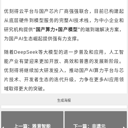
优刻得云平台与国产芯片厂商强强联合，目前已构建起
从底层硬件到模型服务的完整AI技术栈，为中小企业和
研究机构提供
“国产算力+国产模型”
的端到端解决方案，
为国产AI生态崛起提供强有力支撑。
随着DeepSeek等大模型的进一步普及和应用，人工智
能产业有望迎来更加开放、高效和普惠的发展新阶段。
优刻得将继续加大研发投入，推动国产AI算力平台与芯
片技术、开发者生态的迭代升级，力争在更多AI应用领
域取得更大的突破。
生成海报
上一篇：雅意智能
下一篇：非遗元