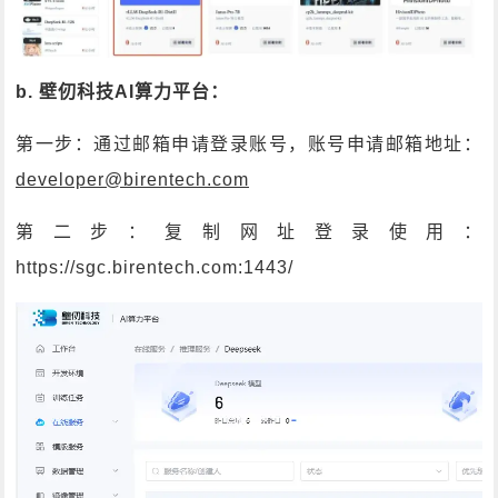
b. 壁仞科技AI算力平台：
第一步：通过邮箱申请登录账号，账号申请邮箱地址：
developer@birentech.com
第二步：复制网址登录使用：
https://sgc.birentech.com:1443/