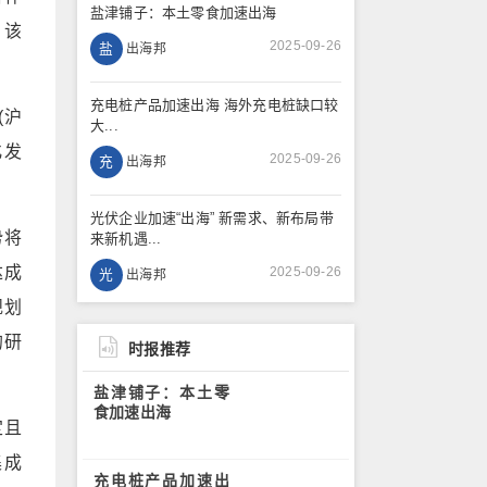
盐津铺子：本土零食加速出海
，该
2025-09-26
盐
出海邦
充电桩产品加速出海 海外充电桩缺口较
(沪
大...
化发
2025-09-26
充
出海邦
光伏企业加速“出海” 新需求、新布局带
势将
来新机遇...
达成
2025-09-26
光
出海邦
规划
的研
时报推荐
盐津铺子：本土零
食加速出海
定且
集成
充电桩产品加速出