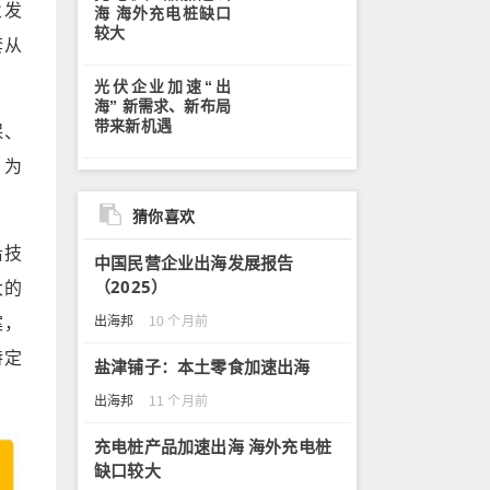
业发
海 海外充电桩缺口
较大
套从
光伏企业加速“出
海” 新需求、新布局
带来新机遇
保、
，为
猜你喜欢
沿技
中国民营企业出海发展报告
（2025）
大的
案，
出海邦
10 个月前
特定
盐津铺子：本土零食加速出海
出海邦
11 个月前
充电桩产品加速出海 海外充电桩
缺口较大