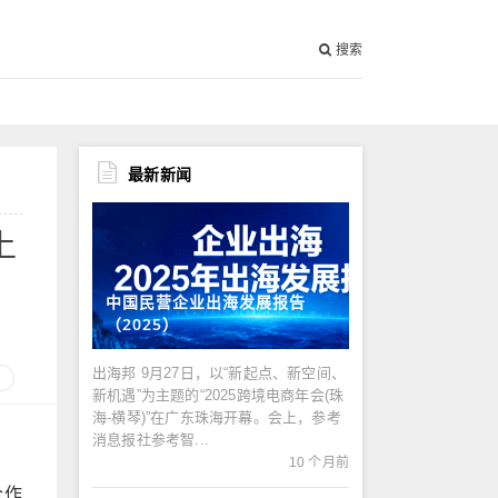
搜索
最新新闻
上
中国民营企业出海发展报告
（2025）
出海邦 9月27日，以“新起点、新空间、
新机遇”为主题的“2025跨境电商年会(珠
海-横琴)”在广东珠海开幕。会上，参考
消息报社参考智...
10 个月前
合作