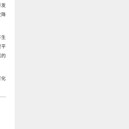
研发
效降
等生
理平
据的
深化