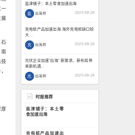
盐津铺子：本土零食加速出海
这一
2025-09-26
盐
出海邦
发展
充电桩产品加速出海 海外充电桩缺口较
大...
足石
2025-09-26
充
出海邦
、南
光伏企业加速“出海” 新需求、新布局带
沿技
来新机遇...
备，
2025-09-26
光
出海邦
时报推荐
深厚
盐津铺子：本土零
食加速出海
充电桩产品加速出