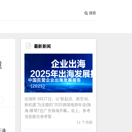
搜索
最新新闻
遗
中国民营企业出海发展报告
（2025）
出海邦 9月27日，以“新起点、新空间、
新机遇”为主题的“2025跨境电商年会(珠
海-横琴)”在广东珠海开幕。会上，参考
消息报社参考智...
11 个月前
断涌