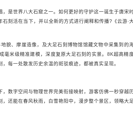
唱，是世界八大石窟之一。如何更好的守护这一诞生于唐宋
年石刻活在当下，并以全新的方式进行阐释和传播?《云游·
形地貌、摩崖造像，及大足石刻博物馆馆藏文物中采集到的
成毫米级精准建模，深度复原大足石刻的实景。8K超高精
刻，每一处散发历史余温的斑驳痕迹，都被真实呈现。
下，数字空间与物理世界完美衔接映射，游客仿佛一秒穿越
刻，还能在春风秋雨，白雪艳阳中，漫步整个景区，领略大