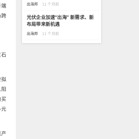
出海邦
11 个月前
终端
场跨
光伏企业加速“出海” 新需求、新
布局带来新机遇
出海邦
11 个月前
足石
虚拟
从阳
购买
多元
遗产