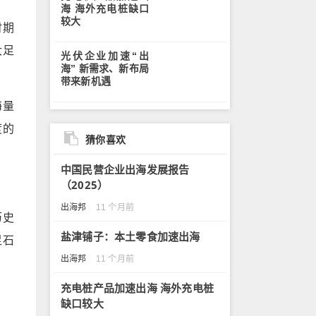
海 海外充电桩缺口
较大
时期
大足
光伏企业加速“出
海” 新需求、新布局
带来新机遇
海量
度的
猜你喜欢
中国民营企业出海发展报告
（2025）
出海邦
11 个月前
历史
盐津铺子：本土零食加速出海
足石
出海邦
11 个月前
充电桩产品加速出海 海外充电桩
缺口较大