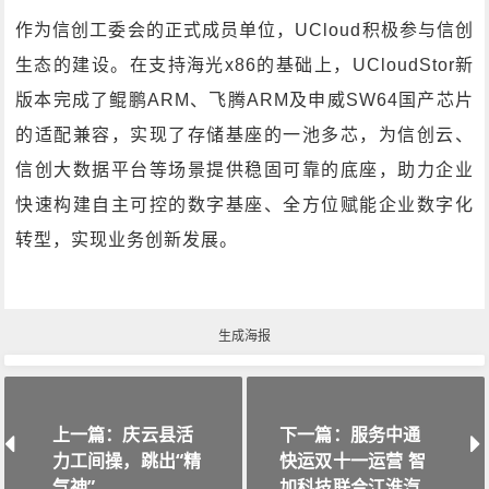
作为信创工委会的正式成员单位，UCloud积极参与信创
生态的建设。在支持海光x86的基础上，UCloudStor新
版本完成了鲲鹏ARM、飞腾ARM及申威SW64国产芯片
的适配兼容，实现了存储基座的一池多芯，为信创云、
信创大数据平台等场景提供稳固可靠的底座，助力企业
快速构建自主可控的数字基座、全方位赋能企业数字化
转型，实现业务创新发展。
生成海报
上一篇：庆云县活
下一篇：服务中通
力工间操，跳出“精
快运双十一运营 智
气神”
加科技联合江淮汽