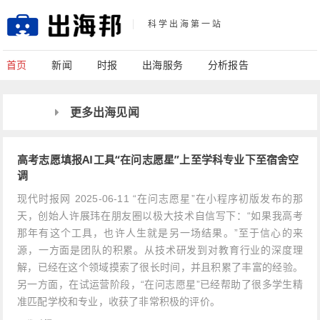
科学出海第一站
首页
新闻
时报
出海服务
分析报告
更多出海见闻
高考志愿填报AI工具“在问志愿星”上至学科专业下至宿舍空
调
现代时报网 2025-06-11 “在问志愿星”在小程序初版发布的那
天，创始人许展玮在朋友圈以极大技术自信写下：“如果我高考
那年有这个工具，也许人生就是另一场结果。”至于信心的来
源，一方面是团队的积累。从技术研发到对教育行业的深度理
解，已经在这个领域摸索了很长时间，并且积累了丰富的经验。
另一方面，在试运营阶段，“在问志愿星”已经帮助了很多学生精
准匹配学校和专业，收获了非常积极的评价。