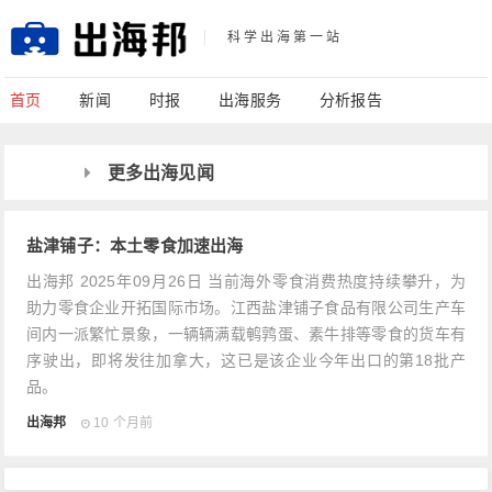
科学出海第一站
首页
新闻
时报
出海服务
分析报告
更多出海见闻
盐津铺子：本土零食加速出海
出海邦 2025年09月26日 当前海外零食消费热度持续攀升，为
助力零食企业开拓国际市场。江西盐津铺子食品有限公司生产车
间内一派繁忙景象，一辆辆满载鹌鹑蛋、素牛排等零食的货车有
序驶出，即将发往加拿大，这已是该企业今年出口的第18批产
品。
出海邦
10 个月前