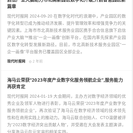
篇章
现代时报网 2024-09-20 在数字化时代的浪潮中，产业园区的数
字化转型已成为推动经济发展、提升管理效率和增强竞争力的关
键因素。上海市市北高新技术服务业园区携手合合信息旗下启信
产业大脑™推出“一企一画像”创新平台，在国内率先探索产业园
区数字化转型发展新路径。目前，市北高新技术服务业园区“一
企一画像”平台服务已覆盖园区全部企业。
现代时报网
2 年前
海马云荣获“2023年度产业数字化服务领航企业”,服务能力
再获肯定
现代时报网 2024-01-19 大会期间，主办方对数字经济领域的优
秀企业及领军人物进行表彰，海马云荣获“2023年度产业数字化
服务领航企业”，再次验证了海马云在数字经济领域的技术领先
性和在商用实践上的推动力。海马云联合创始人、CTO温健被评
为“2023数字经济突出贡献人物”，并受邀在大会发表主题演讲，
分享海马云在元宇宙的相关实践。