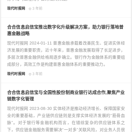
现代时报网
3 年前
合合信息启信宝推出数字化升级解决方案，助力银行落地普
惠金融战略
现代时报网 2024-01-11 普惠金融承载着改善民生、促进实体经
济发展的重要职责，近十年来，普惠金融发展取得了长足进步，
多层次普惠金融供给格局逐步确立。银行作为金融体系的重要组
成部分，高效工作是构建普惠金融体系的重要推动力。
现代时报网
3 年前
合合信息启信宝与全国性股份制商业银行达成合作,聚焦产业
链数字化管理
现代时报网 2023-08-30 实体经济是推动经济增长、保障国家安
全的重要基础，产业链供应链则是支撑实体经济发展的“筋骨血
脉”。对于银行等金融机构而言，在错综复杂的供应链体系之
下，供应链金融服务需要解决“一对多”关联风险，对业务人员很