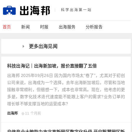
科学出海第一站
首页
新闻
时报
出海服务
分析报告
更多出海见闻
科技出海记｜出海新加坡，报价直接翻了五倍
出海邦 2025年09月26日 因为国内市场太“卷了”，尤其对于初创
公司来说，出海成为一个选择。去年出海新加坡后，尽管和当地
接触非常顺利，但细想一下，成本也非常高。现在，他考虑的更
多是，数字化技术迭代速度能不能跟上客户的需求?业务订单的
增长够不够支撑当地的运营成本?
出海邦
11 个月前
启信产业大脑助力市北高新园区数字化升级,开启智慧园区新